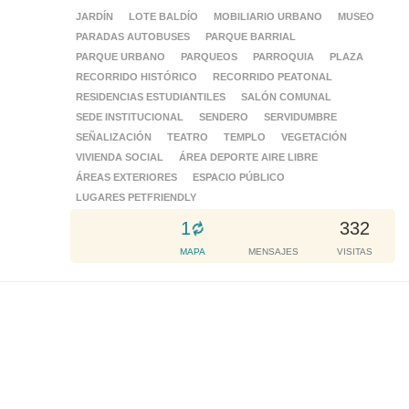
JARDÍN
LOTE BALDÍO
MOBILIARIO URBANO
MUSEO
PARADAS AUTOBUSES
PARQUE BARRIAL
PARQUE URBANO
PARQUEOS
PARROQUIA
PLAZA
RECORRIDO HISTÓRICO
RECORRIDO PEATONAL
RESIDENCIAS ESTUDIANTILES
SALÓN COMUNAL
SEDE INSTITUCIONAL
SENDERO
SERVIDUMBRE
SEÑALIZACIÓN
TEATRO
TEMPLO
VEGETACIÓN
VIVIENDA SOCIAL
ÁREA DEPORTE AIRE LIBRE
ÁREAS EXTERIORES
ESPACIO PÚBLICO
LUGARES PETFRIENDLY
L
1
332
o
MAPA
MENSAJES
VISITAS
a
d
i
n
g
.
.
.