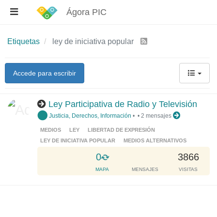
Ágora PIC
Etiquetas
ley de iniciativa popular
Accede para escribir
Ley Participativa de Radio y Televisión
Justicia, Derechos, Información
•
•
2 mensajes
MEDIOS
LEY
LIBERTAD DE EXPRESIÓN
LEY DE INICIATIVA POPULAR
MEDIOS ALTERNATIVOS
L
0
3866
o
MAPA
MENSAJES
VISITAS
a
d
i
n