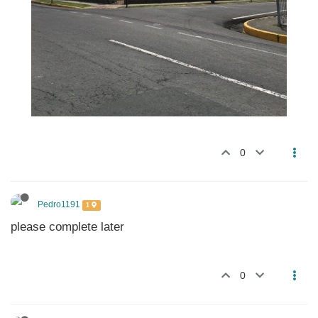
0
Pedro1191
1
please complete later
0