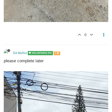
0
Ed Muñoz
VOLUNTARIO PIC
1
please complete later