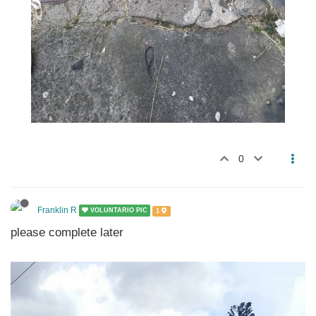
0
Franklin R
VOLUNTARIO PIC
1
please complete later