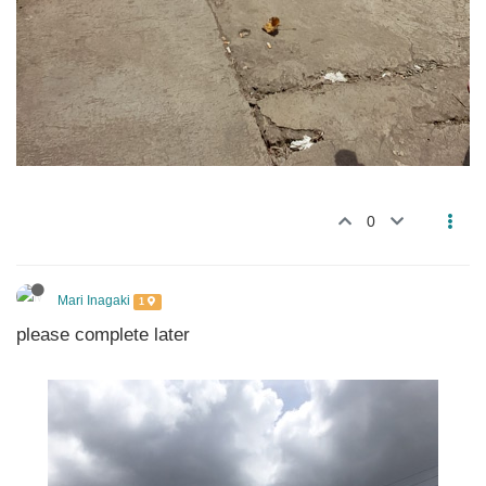
0
Mari Inagaki
1
please complete later