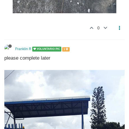
0
Franklin R
VOLUNTARIO PIC
1
please complete later