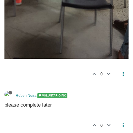
0
Ruben Neira
VOLUNTARIO PIC
please complete later
0