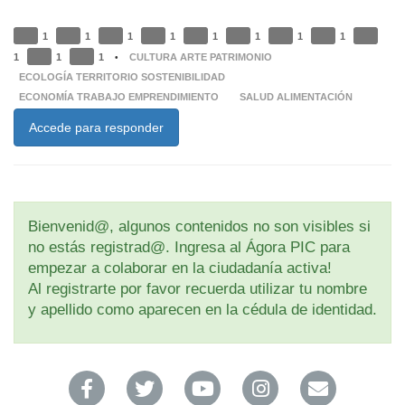
1
1
1
1
1
1
1
1
1
1
1
CULTURA ARTE PATRIMONIO
•
ECOLOGÍA TERRITORIO SOSTENIBILIDAD
ECONOMÍA TRABAJO EMPRENDIMIENTO
SALUD ALIMENTACIÓN
Accede para responder
Bienvenid@, algunos contenidos no son visibles si
no estás registrad@. Ingresa al Ágora PIC para
empezar a colaborar en la ciudadanía activa!
Al registrarte por favor recuerda utilizar tu nombre
y apellido como aparecen en la cédula de identidad.