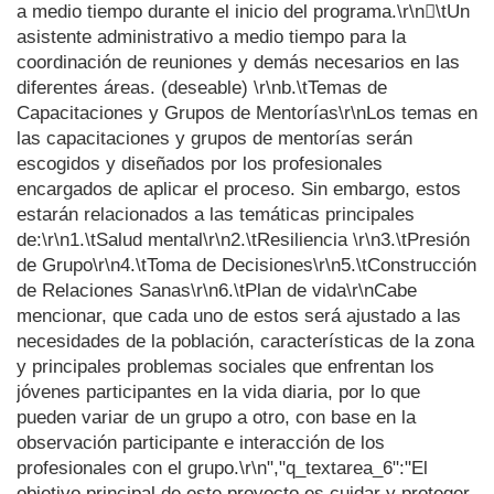
a medio tiempo durante el inicio del programa.\r\n\tUn
asistente administrativo a medio tiempo para la
coordinación de reuniones y demás necesarios en las
diferentes áreas. (deseable) \r\nb.\tTemas de
Capacitaciones y Grupos de Mentorías\r\nLos temas en
las capacitaciones y grupos de mentorías serán
escogidos y diseñados por los profesionales
encargados de aplicar el proceso. Sin embargo, estos
estarán relacionados a las temáticas principales
de:\r\n1.\tSalud mental\r\n2.\tResiliencia \r\n3.\tPresión
de Grupo\r\n4.\tToma de Decisiones\r\n5.\tConstrucción
de Relaciones Sanas\r\n6.\tPlan de vida\r\nCabe
mencionar, que cada uno de estos será ajustado a las
necesidades de la población, características de la zona
y principales problemas sociales que enfrentan los
jóvenes participantes en la vida diaria, por lo que
pueden variar de un grupo a otro, con base en la
observación participante e interacción de los
profesionales con el grupo.\r\n","q_textarea_6":"El
objetivo principal de este proyecto es cuidar y proteger