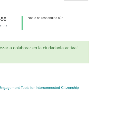
458
Nadie ha respondido aún
ISITAS
zar a colaborar en la ciudadanía activa!