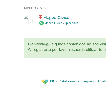
MAPEO CÍVICO
Mapeo Cívico
Mapeo Cívico
•
•
picadmin
Bienvenid@, algunos contenidos no son visib
Al registrarte por favor recuerda utilizar t
PIC
- Plataforma de Integración Ciud