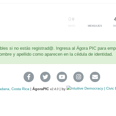
0
MAPA
MENSAJES
V
les si no estás registrad@. Ingresa al Ágora PIC para empe
u nombre y apellido como aparecen en la cédula de identidad.
adana, Costa Rica
|
ÁgoraPIC
| by
v2.4.0