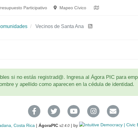
resupuesto Participativo
Mapeo Cívico
 comunidades
Vecinos de Santa Ana
les si no estás registrad@. Ingresa al Ágora PIC para empe
u nombre y apellido como aparecen en la cédula de identidad.
adana, Costa Rica
|
ÁgoraPIC
| by
v2.4.0