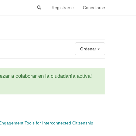
Registrarse
Conectarse
Ordenar
zar a colaborar en la ciudadanía activa!