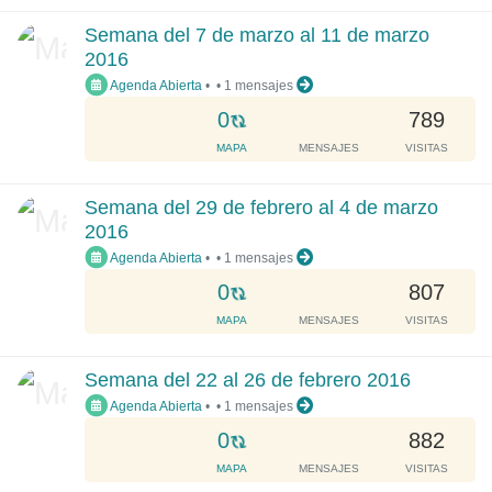
.
d
Semana del 7 de marzo al 11 de marzo
i
2016
n
Agenda Abierta
•
•
1 mensajes
g
.
L
0
789
.
o
MAPA
MENSAJES
VISITAS
.
a
d
Semana del 29 de febrero al 4 de marzo
i
2016
n
Agenda Abierta
•
•
1 mensajes
g
.
L
0
807
.
o
MAPA
MENSAJES
VISITAS
.
a
d
Semana del 22 al 26 de febrero 2016
i
Agenda Abierta
•
•
1 mensajes
n
g
L
0
882
.
o
MAPA
MENSAJES
VISITAS
.
a