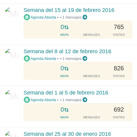
.
d
Semana del 15 al 19 de febrero 2016
i
Agenda Abierta
•
•
1 mensajes
n
g
L
0
765
.
o
MAPA
MENSAJES
VISITAS
.
a
.
d
Semana del 8 al 12 de febrero 2016
i
Agenda Abierta
•
•
1 mensajes
n
g
L
0
826
.
o
MAPA
MENSAJES
VISITAS
.
a
.
d
Semana del 1 al 5 de febrero 2016
i
Agenda Abierta
•
•
1 mensajes
n
g
L
0
692
.
o
MAPA
MENSAJES
VISITAS
.
a
.
d
Semana del 25 al 30 de enero 2016
i