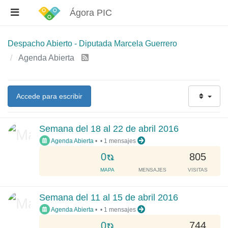
Ágora PIC
Despacho Abierto - Diputada Marcela Guerrero
Agenda Abierta
Accede para escribir
Semana del 18 al 22 de abril 2016
Agenda Abierta
•
•
1 mensajes
L
0
805
o
MAPA
MENSAJES
VISITAS
a
d
Semana del 11 al 15 de abril 2016
i
Agenda Abierta
•
•
1 mensajes
n
g
L
0
744