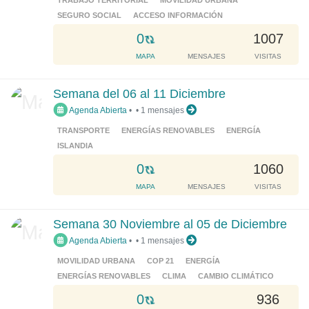
TRABAJO TERRITORIAL
MOVILIDAD URBANA
.
SEGURO SOCIAL
ACCESO INFORMACIÓN
.
L
0
1007
.
o
MAPA
MENSAJES
VISITAS
a
d
Semana del 06 al 11 Diciembre
i
Agenda Abierta
•
•
1 mensajes
n
g
TRANSPORTE
ENERGÍAS RENOVABLES
ENERGÍA
.
ISLANDIA
.
L
0
1060
.
o
MAPA
MENSAJES
VISITAS
a
d
Semana 30 Noviembre al 05 de Diciembre
i
Agenda Abierta
•
•
1 mensajes
n
g
MOVILIDAD URBANA
COP 21
ENERGÍA
.
ENERGÍAS RENOVABLES
CLIMA
CAMBIO CLIMÁTICO
.
L
0
936
.