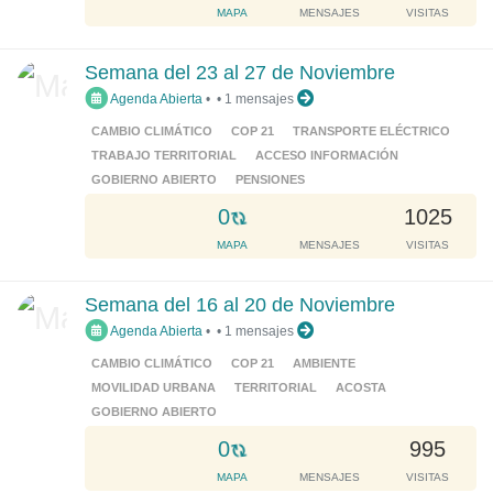
o
MAPA
MENSAJES
VISITAS
a
d
Semana del 23 al 27 de Noviembre
i
Agenda Abierta
•
•
1 mensajes
n
g
CAMBIO CLIMÁTICO
COP 21
TRANSPORTE ELÉCTRICO
.
TRABAJO TERRITORIAL
ACCESO INFORMACIÓN
.
GOBIERNO ABIERTO
PENSIONES
.
L
0
1025
o
MAPA
MENSAJES
VISITAS
a
d
Semana del 16 al 20 de Noviembre
i
Agenda Abierta
•
•
1 mensajes
n
g
CAMBIO CLIMÁTICO
COP 21
AMBIENTE
.
MOVILIDAD URBANA
TERRITORIAL
ACOSTA
.
GOBIERNO ABIERTO
.
L
0
995
o
MAPA
MENSAJES
VISITAS