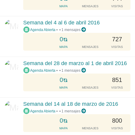
.
o
MAPA
MENSAJES
VISITAS
.
a
.
d
Semana del 4 al 6 de abril 2016
i
Agenda Abierta
•
•
1 mensajes
n
g
L
0
727
.
o
MAPA
MENSAJES
VISITAS
.
a
.
d
Semana del 28 de marzo al 1 de abril 2016
i
Agenda Abierta
•
•
1 mensajes
n
g
L
0
851
.
o
MAPA
MENSAJES
VISITAS
.
a
.
d
Semana del 14 al 18 de marzo de 2016
i
Agenda Abierta
•
•
1 mensajes
n
g
L
0
800
.
o
MAPA
MENSAJES
VISITAS
.
a