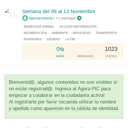
a
d
Semana del 09 al 13 Noviembre
i
Agenda Abierta
•
•
1 mensajes
n
g
BIENESTAR ANIMAL
ACCESO INFORMACIÓN
.
INCINERACIÓN
AMBIENTE
MOVILIDAD
TRANSPORTE
.
PENSIONES
GÉNERO
LGTBI
.
L
0
1023
o
MAPA
MENSAJES
VISITAS
a
d
i
n
Bienvenid@, algunos contenidos no son visibles si
g
no estás registrad@. Ingresa al Ágora PIC para
.
empezar a colaborar en la ciudadanía activa!
.
Al registrarte por favor recuerda utilizar tu nombre
.
y apellido como aparecen en la cédula de identidad.