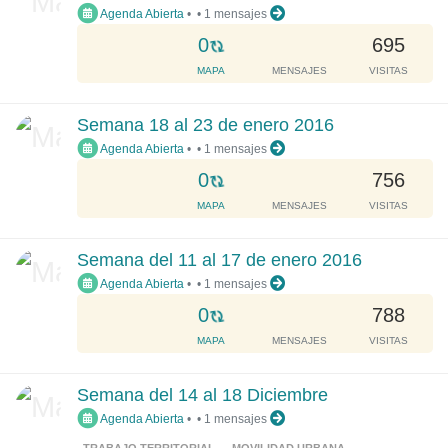
Agenda Abierta
•
•
1 mensajes
n
g
L
0
695
.
o
MAPA
MENSAJES
VISITAS
.
a
.
d
Semana 18 al 23 de enero 2016
i
Agenda Abierta
•
•
1 mensajes
n
g
L
0
756
.
o
MAPA
MENSAJES
VISITAS
.
a
.
d
Semana del 11 al 17 de enero 2016
i
Agenda Abierta
•
•
1 mensajes
n
g
L
0
788
.
o
MAPA
MENSAJES
VISITAS
.
a
.
d
Semana del 14 al 18 Diciembre
i
Agenda Abierta
•
•
1 mensajes
n
g