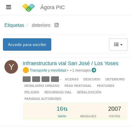
Ágora PIC
Etiquetas
deterioro
Accede para escribir
Infraestructura vial San José / Los Yoses
Y
Transporte y movilidad
•
•
1 mensajes
ACERAS
DESCUIDO
DETERIORO
•
MOBILIARIO URBANO
PASO PEATONAL
PEATONES
PELIGRO
SEGURIDAD VIAL
SEÑALIZACIÓN
PARADAS AUTOBUSES
L
16
2007
o
MAPA
MENSAJES
VISITAS
a
d