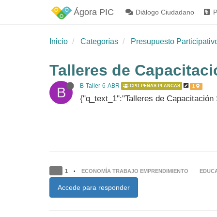
Ágora PIC
Diálogo Ciudadano
P
Inicio
Categorías
Presupuesto Participativ
Talleres de Capacitac
B-Taller-6-ABR
CPD PEÑAS PLANCAS
1
B
{"q_text_1":"Talleres de Capacitación 
1
ECONOMÍA TRABAJO EMPRENDIMIENTO
EDUC
•
Accede para responder