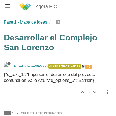
Ágora PIC
Fase 1 - Mapa de ideas
Desarrollar el Complejo
San Lorenzo
Amarillo-Taller-30-Mayo
CPD PEÑAS PLANCAS
1
{"q_text_1":"Impulsar el desarrollo del proyecto
comunal en Valle Azul","q_options_5":"Barrial"}
0
1
CULTURA ARTE PATRIMONIO
•