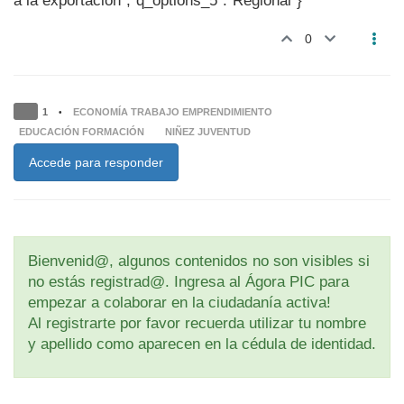
a la exportación","q_options_5":"Regional"}
0
1
ECONOMÍA TRABAJO EMPRENDIMIENTO
•
EDUCACIÓN FORMACIÓN
NIÑEZ JUVENTUD
Accede para responder
Bienvenid@, algunos contenidos no son visibles si
no estás registrad@. Ingresa al Ágora PIC para
empezar a colaborar en la ciudadanía activa!
Al registrarte por favor recuerda utilizar tu nombre
y apellido como aparecen en la cédula de identidad.