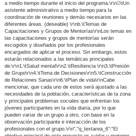
a medio tiempo durante el inicio del programa.\r\n\tUn
asistente administrativo a medio tiempo para la
coordinación de reuniones y demás necesarios en las
diferentes áreas. (deseable) \r\nb.\tTemas de
Capacitaciones y Grupos de Mentorías\r\nLos temas en
las capacitaciones y grupos de mentorías serán
escogidos y diseñados por los profesionales
encargados de aplicar el proceso. Sin embargo, estos
estarán relacionados a las temáticas principales
de:\r\n1.\tSalud mental\r\n2.\tResiliencia \r\n3.\tPresión
de Grupo\r\n4.\tToma de Decisiones\r\n5.\tConstrucción
de Relaciones Sanas\r\n6.\tPlan de vida\r\nCabe
mencionar, que cada uno de estos será ajustado a las
necesidades de la población, características de la zona
y principales problemas sociales que enfrentan los
jóvenes participantes en la vida diaria, por lo que
pueden variar de un grupo a otro, con base en la
observación participante e interacción de los
profesionales con el grupo.\r\n","q_textarea_6":"El
objetivo principal de este proyecto es cuidar y proteger