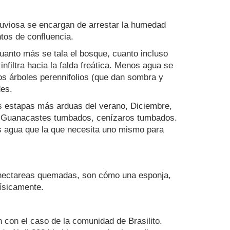
luviosa se encargan de arrestar la humedad
tos de confluencia.
uanto más se tala el bosque, cuanto incluso
iltra hacia la falda freática. Menos agua se
mos árboles perennifolios (que dan sombra y
des.
s estapas más arduas del verano, Diciembre,
il. Guanacastes tumbados, cenízaros tumbados.
ás agua que la que necesita uno mismo para
s hectareas quemadas, son cómo una esponja,
físicamente.
 con el caso de la comunidad de Brasilito.