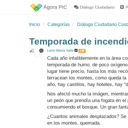
Ágora PIC
Diálogo Ciudadano
P
Inicio
Categorías
Diálogo Ciudadano Cost
Temporada de incendi
León-María Valle
1
Cada año infaliblemente en la área co
temporada de humo, de poco oxígeno, 
lugar tiene precio, hasta los más rec
terracean los montes, como queda la 
año, hay castillos, hay hoteles, hay "d
Nos afectó mucho la imágen, mientras 
un peón que prendía una fogata en el 
consumiendo el bosque. Un gran fanta
¿Cuantos animales desplazados? Se p
en los montes, quemada.