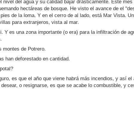
 nivel del agua y su calidad bajar drásticamente. Este mes
Quemando hectáreas de bosque. He visto el avance de el "desa
ies de la loma. Y en el cerro de al lado, está Mar Vista. Un
illas para extranjeros, vista al mar.
si. Y es una zona importante (o era) para la infiltración de a
.
s montes de Potrero.
as han deforestado en cantidad.
potal?
eguro, es que el año que viene habrá más incendios, y así e
 desear, o resignarse, es que se acabe lo combustible, y ce