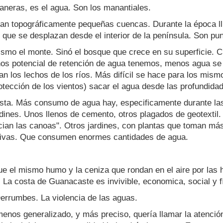
neras, es el agua. Son los manantiales.
man topográficamente pequeñas cuencas. Durante la época l
 que se desplazan desde el interior de la península. Son pun
ismo el monte. Sinó el bosque que crece en su superficie. C
 potencial de retención de agua tenemos, menos agua se inf
an los lechos de los ríos. Más difícil se hace para los mis
rotección de los vientos) sacar el agua desde las profundida
osta. Más consumo de agua hay, especificamente durante la
jardines. Unos llenos de cemento, otros plagados de geotext
ucian las canoas". Otros jardines, con plantas que toman m
nativas. Que consumen enormes cantidades de agua.
ue el mismo humo y la ceniza que rondan en el aire por la
. La costa de Guanacaste es invivible, economica, social y 
Derrumbes. La violencia de las aguas.
nos generalizado, y más preciso, quería llamar la atención