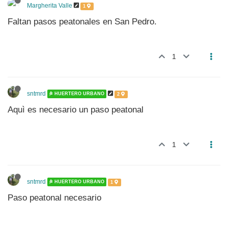
Margherita Valle
1
Faltan pasos peatonales en San Pedro.
1
sntmrd
HUERTERO URBANO
2
Aquì es necesario un paso peatonal
1
sntmrd
HUERTERO URBANO
1
Paso peatonal necesario