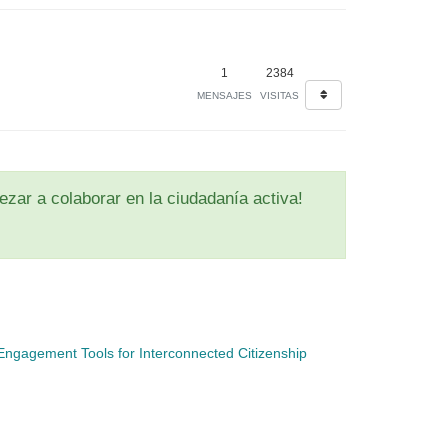
1
2384
MENSAJES
VISITAS
zar a colaborar en la ciudadanía activa!