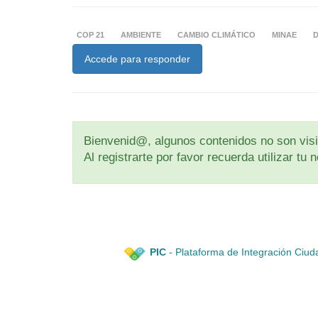
COP 21
AMBIENTE
CAMBIO CLIMÁTICO
MINAE
Accede para responder
Bienvenid@, algunos contenidos no son visib
Al registrarte por favor recuerda utilizar t
PIC
- Plataforma de Integración Ciud