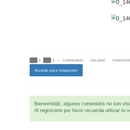
1
1
CURRIDABAT
VIALIDAD
TRANSPOR
•
Accede para responder
Bienvenid@, algunos contenidos no son visib
Al registrarte por favor recuerda utilizar t