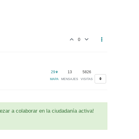
0
29
13
5826
MAPA
MENSAJES
VISITAS
zar a colaborar en la ciudadanía activa!