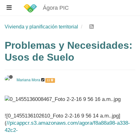
Ágora PIC
Vivienda y planificación territorial
Problemas y Necesidades:
Usos de Suelo
Mariana Mora
11
![0_1455136102610_Foto 2-2-16 9 56 14 a.m..jpg]
(
//picappcr.s3.amazonaws.com/agora/f8a88a98-a338-
42c2-