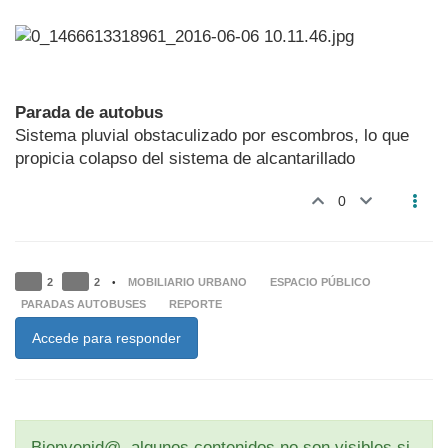
Parada de autobus
Sistema pluvial obstaculizado por escombros, lo que
propicia colapso del sistema de alcantarillado
0
2
2
MOBILIARIO URBANO
ESPACIO PÚBLICO
•
PARADAS AUTOBUSES
REPORTE
Accede para responder
Bienvenid@, algunos contenidos no son visibles si