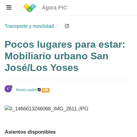
Ágora PIC
Transporte y movilidad
Pocos lugares para estar:
Mobiliario urbano San
José/Los Yoses
K
Kevin.castro
3
Asientos disponibles