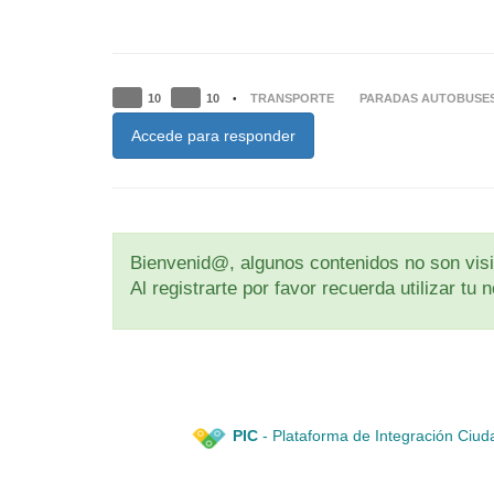
10
10
TRANSPORTE
PARADAS AUTOBUSE
•
Accede para responder
Bienvenid@, algunos contenidos no son visib
Al registrarte por favor recuerda utilizar t
PIC
- Plataforma de Integración Ciud