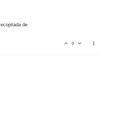
 recopilada de
0