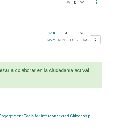
0
24
4
3963
MAPA
MENSAJES
VISITAS
zar a colaborar en la ciudadanía activa!