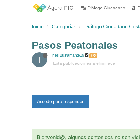
Ágora PIC
Diálogo Ciudadano
P
Inicio
Categorías
Diálogo Ciudadano Cost
Pasos Peatonales
Ines Bustamante19
6
I
¡Esta publicación está eliminada!
Accede para responder
Bienvenid@, algunos contenidos no son visib