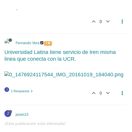
.
0
Fernando Vera
2
Universidad Latina tiene servicio de tren misma
linea que conecta con la UCR.
J
1 Respuesta
0
J
jeiam15
¡Esta publicación está eliminada!