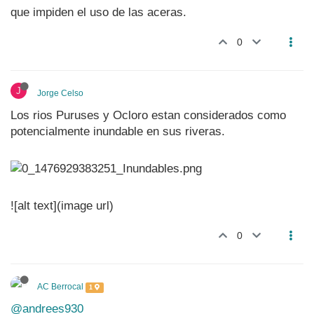
que impiden el uso de las aceras.
0
J
Jorge Celso
Los rios Puruses y Ocloro estan considerados como
potencialmente inundable en sus riveras.
![alt text](image url)
0
AC Berrocal
1
@andrees930