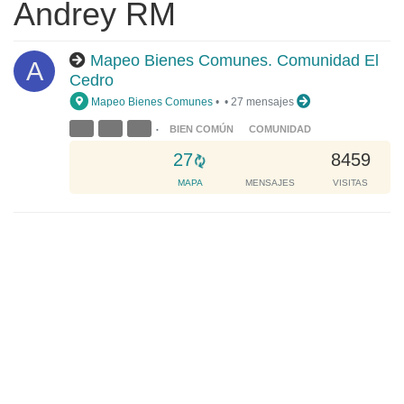
Andrey RM
Mapeo Bienes Comunes. Comunidad El
A
Cedro
Mapeo Bienes Comunes
•
•
27 mensajes
BIEN COMÚN
COMUNIDAD
•
L
27
8459
o
MAPA
MENSAJES
VISITAS
a
d
i
n
g
.
.
.