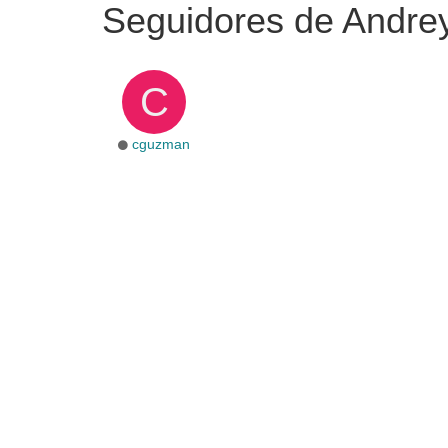
Seguidores de Andre
C
cguzman