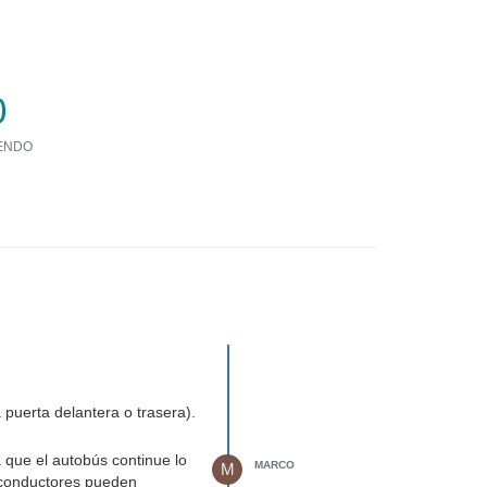
0
ENDO
 puerta delantera o trasera).
ue el autobús continue lo
MARCO
M
s conductores pueden