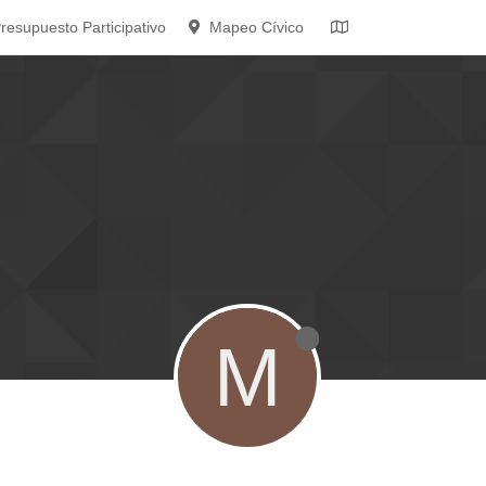
resupuesto Participativo
Mapeo Cívico
M