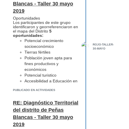
Blancas - Taller 30 mayo
especialmente en madres y
niños
2019
Falta de buena nutrición -
Oportunidades
influencia de productos
Los participantes de este grupo
producidos (industriales)
identificaron y georreferenciaron en
el mapa del Distrito
5
oportunidades:
Potencial crecimiento
ROJO-TALLER-
socioeconómico
30-MAYO
Tierras fértiles
Población joven apta para
fines productivos y
económicos
Potencial turistico
Accesibilidad a Educación en
Primaria y en Secundaria
PUBLICADO EN ACTIVIDADES
RE: Diagnóstico Territorial
del distrito de Peñas
Blancas - Taller 30 mayo
2019