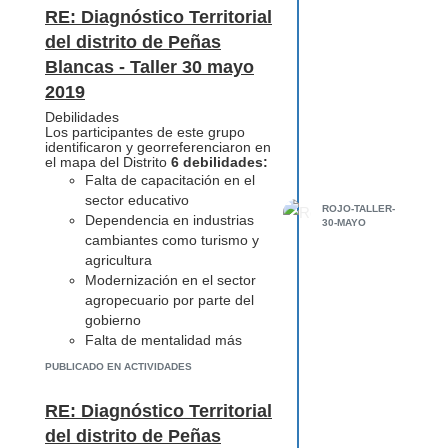
Inseguridad ciudadana
RE: Diagnóstico Territorial
Drogas, legitimización
del distrito de Peñas
capitales
Blancas - Taller 30 mayo
División a nivel de
organización por rivalidad
2019
entre comunidades
Debilidades
Los participantes de este grupo
identificaron y georreferenciaron en
el mapa del Distrito
6 debilidades:
Falta de capacitación en el
sector educativo
ROJO-TALLER-
Dependencia en industrias
30-MAYO
cambiantes como turismo y
agricultura
Modernización en el sector
agropecuario por parte del
gobierno
Falta de mentalidad más
abierta a cambios
PUBLICADO EN ACTIVIDADES
innovadores por parte del
sector agricola
RE: Diagnóstico Territorial
Impacto de los electrónicos
del distrito de Peñas
en la la población,