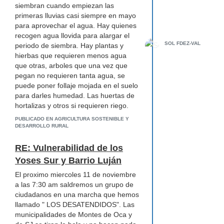
siembran cuando empiezan las
primeras lluvias casi siempre en mayo
para aprovechar el agua. Hay quienes
recogen agua llovida para alargar el
SOL FDEZ-VAL
periodo de siembra. Hay plantas y
hierbas que requieren menos agua
que otras, arboles que una vez que
pegan no requieren tanta agua, se
puede poner follaje mojada en el suelo
para darles humedad. Las huertas de
hortalizas y otros si requieren riego.
Dependiendo de donde esten los
PUBLICADO EN AGRICULTURA SOSTENIBLE Y
vecinos podrian turnarse
DESARROLLO RURAL
proveyendoles agua de sitios
cercanos.
RE: Vulnerabilidad de los
Yoses Sur y Barrio Luján
El proximo miercoles 11 de noviembre
a las 7:30 am saldremos un grupo de
ciudadanos en una marcha que hemos
llamado " LOS DESATENDIDOS". Las
municipalidades de Montes de Oca y