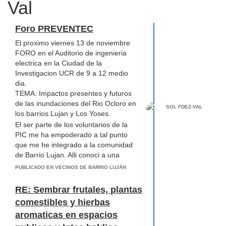
Val
Foro PREVENTEC
El proximo viernes 13 de noviembre
FORO en el Auditorio de ingenieria
electrica en la Ciudad de la
Investigacion UCR de 9 a 12 medio
dia.
TEMA: Impactos presentes y futuros
de las inundaciones del Rio Ocloro en
SOL FDEZ-VAL
los barrios Lujan y Los Yoses.
El ser parte de los voluntarios de la
PIC me ha empoderado a tal punto
que me he integrado a la comunidad
de Barrio Lujan. Alli conoci a una
persona que hubiera sido una
PUBLICADO EN VECINOS DE BARRIO LUJÁN
voluntaria PIC ejemplar. Ruth Avila
sabe que la diferencia la hace uno y
RE: Sembrar frutales, plantas
que hay que ir aglutinando a las
comestibles y hierbas
personas de una comunidad dividida y
aromaticas en espacios
reacia al cambio. Mucho trabajo y
paciencia, algo de frustracion al darse