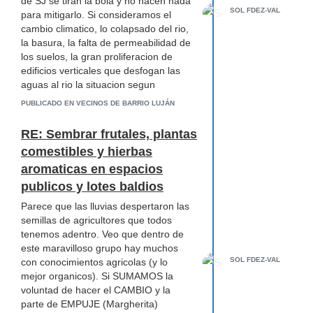
de SJ se tiran la bola y no hacen nada
SOL FDEZ-VAL
para mitigarlo. Si consideramos el
cambio climatico, lo colapsado del rio,
la basura, la falta de permeabilidad de
los suelos, la gran proliferacion de
edificios verticales que desfogan las
aguas al rio la situacion segun
geologos y geografos, es CRITICA en
PUBLICADO EN VECINOS DE BARRIO LUJÁN
esas zonas. Iremos del puente que
hay 150 metros al sur del Instituto de
RE: Sembrar frutales, plantas
Mexico en Los Yoses hasta el
comestibles y hierbas
estacionamiento de la Dos Pinos. La
aromaticas en espacios
idea es caminar por el trayecto del Rio
Ocloro y visibilizar la fragilidad del
publicos y lotes baldios
cauce , las amenazas del mismo a las
Parece que las lluvias despertaron las
comunidades aledañas. Si gusta
semillas de agricultores que todos
acompañarnos lleve pancartas y
tenemos adentro. Veo que dentro de
camista blanca. Nos iba a cubrir una
este maravilloso grupo hay muchos
televisora pero no lo hara porque tiene
SOL FDEZ-VAL
con conocimientos agricolas (y lo
mordaza. Despues de ofrecernos x
mejor organicos). Si SUMAMOS la
cantidad de cosas pretenden que
voluntad de hacer el CAMBIO y la
hagamos una caminata a la par de las
parte de EMPUJE (Margherita)
orillas de un rio que no existe , que no