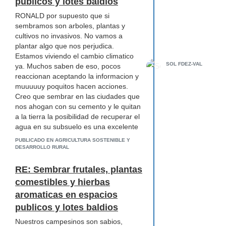
publicos y lotes baldios
cuenta lo huecas que son las
RONALD por supuesto que si
instituciones pero un deseo grande de
sembramos son arboles, plantas y
hacer el cambio. Este foro es una
cultivos no invasivos. No vamos a
muestra que uno puede ser un agente
plantar algo que nos perjudica.
de cambio.
Estamos viviendo el cambio climatico
SOL FDEZ-VAL
ya. Muchos saben de eso, pocos
reaccionan aceptando la informacion y
muuuuuy poquitos hacen acciones.
Creo que sembrar en las ciudades que
nos ahogan con su cemento y le quitan
a la tierra la posibilidad de recuperar el
agua en su subsuelo es una excelente
medida.
PUBLICADO EN AGRICULTURA SOSTENIBLE Y
DESARROLLO RURAL
RE: Sembrar frutales, plantas
comestibles y hierbas
aromaticas en espacios
publicos y lotes baldios
Nuestros campesinos son sabios,