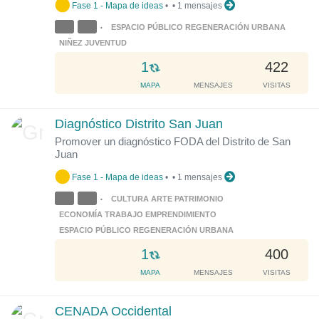
g
Fase 1 - Mapa de ideas
•
•
1 mensajes
.
ESPACIO PÚBLICO REGENERACIÓN URBANA
•
.
NIÑEZ JUVENTUD
.
L
1
422
o
MAPA
MENSAJES
VISITAS
a
d
Diagnóstico Distrito San Juan
i
Promover un diagnóstico FODA del Distrito de San
n
Juan
g
.
Fase 1 - Mapa de ideas
•
•
1 mensajes
.
CULTURA ARTE PATRIMONIO
•
.
ECONOMÍA TRABAJO EMPRENDIMIENTO
ESPACIO PÚBLICO REGENERACIÓN URBANA
L
1
400
o
MAPA
MENSAJES
VISITAS
a
d
CENADA Occidental
i