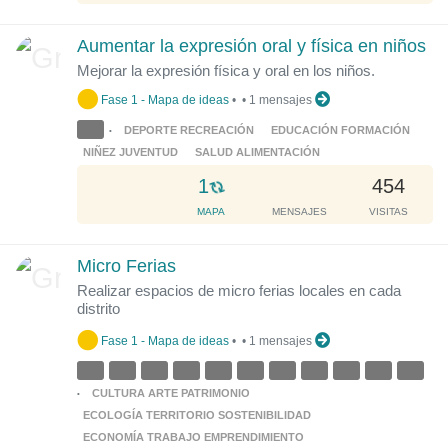
a
d
Aumentar la expresión oral y física en niños
i
Mejorar la expresión física y oral en los niños.
n
g
Fase 1 - Mapa de ideas
•
•
1 mensajes
.
DEPORTE RECREACIÓN
EDUCACIÓN FORMACIÓN
•
.
NIÑEZ JUVENTUD
SALUD ALIMENTACIÓN
.
L
1
454
o
MAPA
MENSAJES
VISITAS
a
d
Micro Ferias
i
Realizar espacios de micro ferias locales en cada
n
distrito
g
.
Fase 1 - Mapa de ideas
•
•
1 mensajes
.
.
CULTURA ARTE PATRIMONIO
•
ECOLOGÍA TERRITORIO SOSTENIBILIDAD
ECONOMÍA TRABAJO EMPRENDIMIENTO