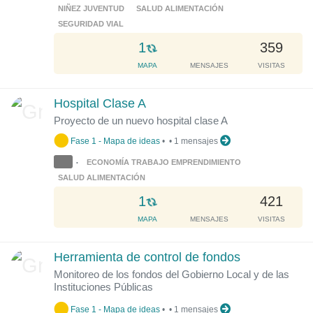
NIÑEZ JUVENTUD
SALUD ALIMENTACIÓN
SEGURIDAD VIAL
L
1
359
o
MAPA
MENSAJES
VISITAS
a
d
Hospital Clase A
i
Proyecto de un nuevo hospital clase A
n
g
Fase 1 - Mapa de ideas
•
•
1 mensajes
.
ECONOMÍA TRABAJO EMPRENDIMIENTO
•
.
SALUD ALIMENTACIÓN
.
L
1
421
o
MAPA
MENSAJES
VISITAS
a
d
Herramienta de control de fondos
i
Monitoreo de los fondos del Gobierno Local y de las
n
Instituciones Públicas
g
.
Fase 1 - Mapa de ideas
•
•
1 mensajes