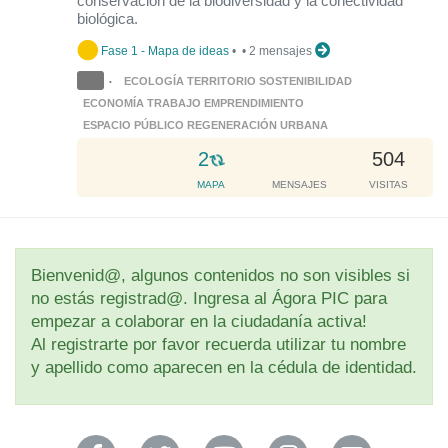
conservación de la biodiversidad y la conectividad
.
biológica.
.
Fase 1 - Mapa de ideas
•
•
2 mensajes
.
ECOLOGÍA TERRITORIO SOSTENIBILIDAD
•
ECONOMÍA TRABAJO EMPRENDIMIENTO
ESPACIO PÚBLICO REGENERACIÓN URBANA
L
2
504
o
MAPA
MENSAJES
VISITAS
a
d
i
n
Bienvenid@, algunos contenidos no son visibles si
g
no estás registrad@. Ingresa al Ágora PIC para
.
empezar a colaborar en la ciudadanía activa!
.
Al registrarte por favor recuerda utilizar tu nombre
.
y apellido como aparecen en la cédula de identidad.