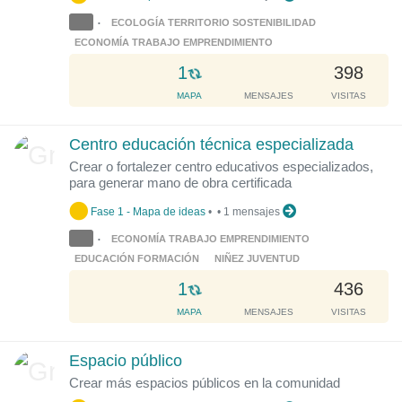
.
ECOLOGÍA TERRITORIO SOSTENIBILIDAD
•
.
ECONOMÍA TRABAJO EMPRENDIMIENTO
L
1
398
o
MAPA
MENSAJES
VISITAS
a
d
Centro educación técnica especializada
i
Crear o fortalezer centro educativos especializados,
n
para generar mano de obra certificada
g
.
Fase 1 - Mapa de ideas
•
•
1 mensajes
.
ECONOMÍA TRABAJO EMPRENDIMIENTO
•
.
EDUCACIÓN FORMACIÓN
NIÑEZ JUVENTUD
L
1
436
o
MAPA
MENSAJES
VISITAS
a
d
Espacio público
i
Crear más espacios públicos en la comunidad
n