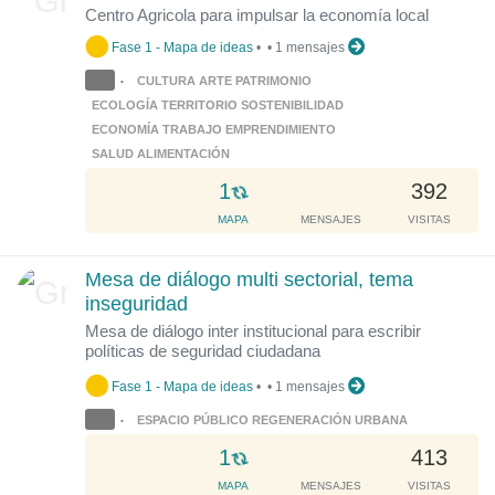
Centro Agricola para impulsar la economía local
n
g
Fase 1 - Mapa de ideas
•
•
1 mensajes
.
CULTURA ARTE PATRIMONIO
•
.
ECOLOGÍA TERRITORIO SOSTENIBILIDAD
.
ECONOMÍA TRABAJO EMPRENDIMIENTO
SALUD ALIMENTACIÓN
L
1
392
o
MAPA
MENSAJES
VISITAS
a
d
Mesa de diálogo multi sectorial, tema
i
inseguridad
n
Mesa de diálogo inter institucional para escribir
g
políticas de seguridad ciudadana
.
.
Fase 1 - Mapa de ideas
•
•
1 mensajes
.
ESPACIO PÚBLICO REGENERACIÓN URBANA
•
L
1
413
o
MAPA
MENSAJES
VISITAS