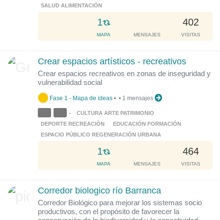
SALUD ALIMENTACIÓN
L
1
402
o
MAPA
MENSAJES
VISITAS
a
d
Crear espacios artísticos - recreativos
i
Crear espacios recreativos en zonas de inseguridad y
n
vulnerabilidad social
g
.
Fase 1 - Mapa de ideas
•
•
1 mensajes
.
CULTURA ARTE PATRIMONIO
•
.
DEPORTE RECREACIÓN
EDUCACIÓN FORMACIÓN
ESPACIO PÚBLICO REGENERACIÓN URBANA
L
1
464
o
MAPA
MENSAJES
VISITAS
a
d
Corredor biologico río Barranca
i
Corredor Biológico para mejorar los sistemas socio
n
productivos, con el propósito de favorecer la
g