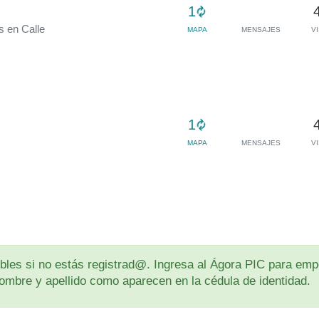
Loading...
1
s en Calle
MAPA
MENSAJES
V
Loading...
1
MAPA
MENSAJES
V
les si no estás registrad@. Ingresa al Ágora PIC para empe
u nombre y apellido como aparecen en la cédula de identidad.