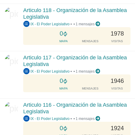
d
Articulo 118 - Organización de la Asamblea
i
Legislativa
n
IX - El Poder Legislativo
•
•
1 mensajes
g
.
L
0
1978
.
o
MAPA
MENSAJES
VISITAS
.
a
d
Articulo 117 - Organización de la Asamblea
i
Legislativa
n
IX - El Poder Legislativo
•
•
1 mensajes
g
.
L
0
1946
.
o
MAPA
MENSAJES
VISITAS
.
a
d
Articulo 116 - Organización de la Asamblea
i
Legislativa
n
IX - El Poder Legislativo
•
•
1 mensajes
g
.
L
0
1924
.
o