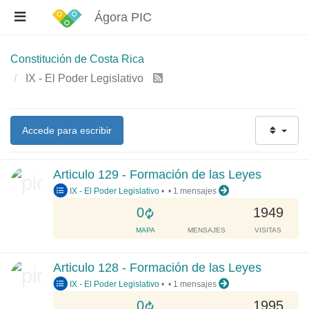
Ágora PIC
Constitución de Costa Rica
IX - El Poder Legislativo
Accede para escribir
Articulo 129 - Formación de las Leyes
IX - El Poder Legislativo
•
•
1 mensajes
L
0
1949
o
MAPA
MENSAJES
VISITAS
a
d
Articulo 128 - Formación de las Leyes
i
IX - El Poder Legislativo
•
•
1 mensajes
n
g
L
0
1995