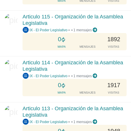
MAPA
MENSAJES
VISITAS
.
a
d
Articulo 115 - Organización de la Asamblea
i
Legislativa
n
IX - El Poder Legislativo
•
•
1 mensajes
g
.
L
0
1892
.
o
MAPA
MENSAJES
VISITAS
.
a
d
Articulo 114 - Organización de la Asamblea
i
Legislativa
n
IX - El Poder Legislativo
•
•
1 mensajes
g
.
L
0
1917
.
o
MAPA
MENSAJES
VISITAS
.
a
d
Articulo 113 - Organización de la Asamblea
i
Legislativa
n
IX - El Poder Legislativo
•
•
1 mensajes
g
.
L