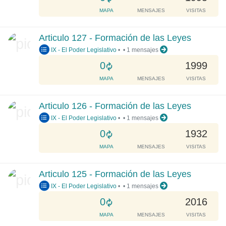
.
o
MAPA
MENSAJES
VISITAS
.
a
.
d
Articulo 127 - Formación de las Leyes
i
IX - El Poder Legislativo
•
•
1 mensajes
n
g
L
0
1999
.
o
MAPA
MENSAJES
VISITAS
.
a
.
d
Articulo 126 - Formación de las Leyes
i
IX - El Poder Legislativo
•
•
1 mensajes
n
g
L
0
1932
.
o
MAPA
MENSAJES
VISITAS
.
a
.
d
Articulo 125 - Formación de las Leyes
i
IX - El Poder Legislativo
•
•
1 mensajes
n
g
L
0
2016
.
o
MAPA
MENSAJES
VISITAS
.
a