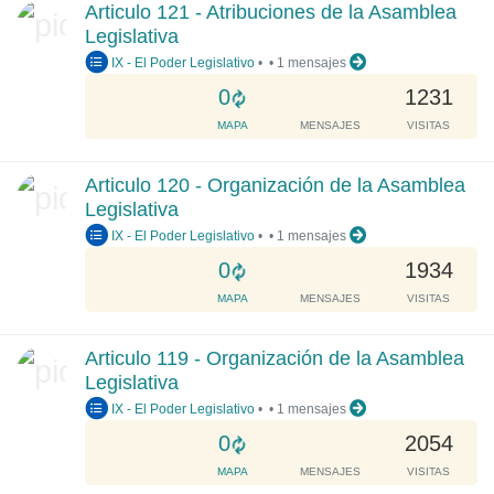
Articulo 121 - Atribuciones de la Asamblea
i
Legislativa
n
IX - El Poder Legislativo
•
•
1 mensajes
g
.
L
0
1231
.
o
MAPA
MENSAJES
VISITAS
.
a
d
Articulo 120 - Organización de la Asamblea
i
Legislativa
n
IX - El Poder Legislativo
•
•
1 mensajes
g
.
L
0
1934
.
o
MAPA
MENSAJES
VISITAS
.
a
d
Articulo 119 - Organización de la Asamblea
i
Legislativa
n
IX - El Poder Legislativo
•
•
1 mensajes
g
.
L
0
2054
.
o
MAPA
MENSAJES
VISITAS
.
a