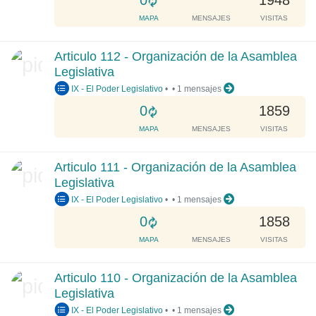
0
1948
.
o
MAPA
MENSAJES
VISITAS
.
a
d
Articulo 112 - Organización de la Asamblea
i
Legislativa
n
IX - El Poder Legislativo
•
•
1 mensajes
g
.
L
0
1859
.
o
MAPA
MENSAJES
VISITAS
.
a
d
Articulo 111 - Organización de la Asamblea
i
Legislativa
n
IX - El Poder Legislativo
•
•
1 mensajes
g
.
L
0
1858
.
o
MAPA
MENSAJES
VISITAS
.
a
d
Articulo 110 - Organización de la Asamblea
i
Legislativa
n
IX - El Poder Legislativo
•
•
1 mensajes
g