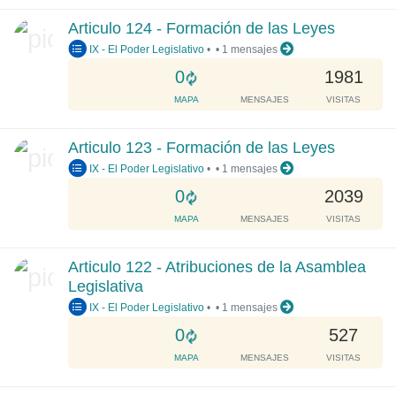
.
d
Articulo 124 - Formación de las Leyes
i
IX - El Poder Legislativo
•
•
1 mensajes
n
g
L
0
1981
.
o
MAPA
MENSAJES
VISITAS
.
a
.
d
Articulo 123 - Formación de las Leyes
i
IX - El Poder Legislativo
•
•
1 mensajes
n
g
L
0
2039
.
o
MAPA
MENSAJES
VISITAS
.
a
.
d
Articulo 122 - Atribuciones de la Asamblea
i
Legislativa
n
IX - El Poder Legislativo
•
•
1 mensajes
g
.
L
0
527
.
o
MAPA
MENSAJES
VISITAS
.
a
d