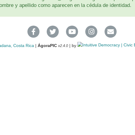
u nombre y apellido como aparecen en la cédula de identidad.
adana, Costa Rica
|
ÁgoraPIC
| by
v2.4.0