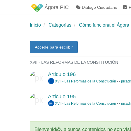
Ágora PIC
Diálogo Ciudadano
P
Inicio
Categorías
Cómo funciona el Ágora 
Accede para escribir
XVII - LAS REFORMAS DE LA CONSTITUCIÓN
Articulo 196
XVII - Las Reformas de la Constitución
•
•
picad
Articulo 195
XVII - Las Reformas de la Constitución
•
•
picad
Bienvenid@, algunos contenidos no son visib