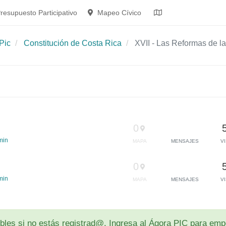
resupuesto Participativo
Mapeo Cívico
Pic
Constitución de Costa Rica
XVII - Las Reformas de l
0
min
MAPA
MENSAJES
V
0
min
MAPA
MENSAJES
V
les si no estás registrad@. Ingresa al Ágora PIC para empe