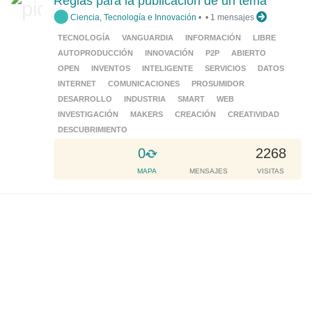
Reglas para la publicación de un tema
i
Ciencia, Tecnología e Innovación
•
•
1 mensajes
n
g
TECNOLOGÍA
VANGUARDIA
INFORMACIÓN
LIBRE
.
AUTOPRODUCCIÓN
INNOVACIÓN
P2P
ABIERTO
.
OPEN
INVENTOS
INTELIGENTE
SERVICIOS
DATOS
.
INTERNET
COMUNICACIONES
PROSUMIDOR
DESARROLLO
INDUSTRIA
SMART
WEB
INVESTIGACIÓN
MAKERS
CREACIÓN
CREATIVIDAD
DESCUBRIMIENTO
L
0
2268
o
MAPA
MENSAJES
VISITAS
a
d
i
n
g
.
.
.