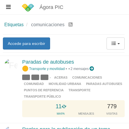
Ágora PIC
Etiquetas
comunicaciones
Accede para escribir
Paradas de autobuses
Transporte y movilidad
•
•
2 mensajes
ACERAS
COMUNICACIONES
•
COMUNIDAD
MOVILIDAD URBANA
PARADAS AUTOBUSES
PUNTOS DE REFERENCIA
TRANSPORTE
TRANSPORTE PÚBLICO
L
11
779
o
MAPA
MENSAJES
VISITAS
a
d