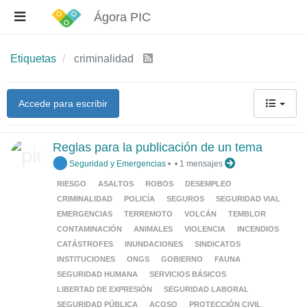
Ágora PIC
Etiquetas
criminalidad
Accede para escribir
Reglas para la publicación de un tema
Seguridad y Emergencias
•
•
1 mensajes
RIESGO
ASALTOS
ROBOS
DESEMPLEO
CRIMINALIDAD
POLICÍA
SEGUROS
SEGURIDAD VIAL
EMERGENCIAS
TERREMOTO
VOLCÁN
TEMBLOR
CONTAMINACIÓN
ANIMALES
VIOLENCIA
INCENDIOS
CATÁSTROFES
INUNDACIONES
SINDICATOS
INSTITUCIONES
ONGS
GOBIERNO
FAUNA
SEGURIDAD HUMANA
SERVICIOS BÁSICOS
LIBERTAD DE EXPRESIÓN
SEGURIDAD LABORAL
SEGURIDAD PÚBLICA
ACOSO
PROTECCIÓN CIVIL