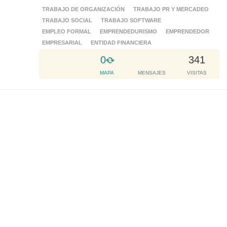
TRABAJO DE ORGANIZACIÓN
TRABAJO PR Y MERCADEO
TRABAJO SOCIAL
TRABAJO SOFTWARE
EMPLEO FORMAL
EMPRENDEDURISMO
EMPRENDEDOR
EMPRESARIAL
ENTIDAD FINANCIERA
L
0
341
o
MAPA
MENSAJES
VISITAS
a
d
i
n
g
.
.
.