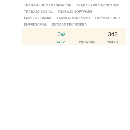
TRABAJO DE ORGANIZACIÓN
TRABAJO PR Y MERCADEO
TRABAJO SOCIAL
TRABAJO SOFTWARE
EMPLEO FORMAL
EMPRENDEDURISMO
EMPRENDEDOR
EMPRESARIAL
ENTIDAD FINANCIERA
L
0
342
o
MAPA
MENSAJES
VISITAS
a
d
i
n
g
.
.
.