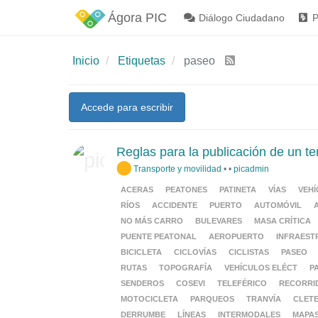
Ágora PIC
Diálogo Ciudadano
P
Inicio
Etiquetas
paseo
Accede para escribir
Reglas para la publicación de un t
Transporte y movilidad
•
•
picadmin
ACERAS
PEATONES
PATINETA
VÍAS
VEH
RÍOS
ACCIDENTE
PUERTO
AUTOMÓVIL
NO MÁS CARRO
BULEVARES
MASA CRÍTICA
PUENTE PEATONAL
AEROPUERTO
INFRAEST
BICICLETA
CICLOVÍAS
CICLISTAS
PASEO
RUTAS
TOPOGRAFÍA
VEHÍCULOS ELÉCT
P
SENDEROS
COSEVI
TELEFÉRICO
RECORRI
MOTOCICLETA
PARQUEOS
TRANVÍA
CLET
DERRUMBE
LÍNEAS
INTERMODALES
MAPA