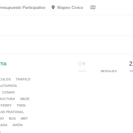
resupuesto Participativo
Mapeo Cívico
0
2
ema
MAPA
MENSAJES
V
ÍCULOS
TRÁFICO
AUTOPISTA
CONAVI
RUCTURA
WAZE
FERRY
TREN
ASO PEATONAL
DO
BUS
MBT
EADA
AVIÓN
S