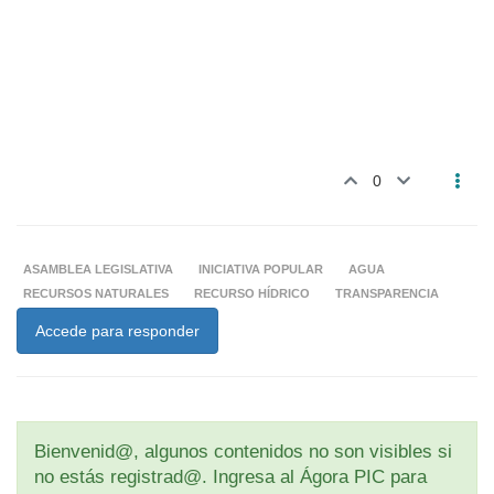
0
ASAMBLEA LEGISLATIVA
INICIATIVA POPULAR
AGUA
RECURSOS NATURALES
RECURSO HÍDRICO
TRANSPARENCIA
Accede para responder
Bienvenid@, algunos contenidos no son visibles si
no estás registrad@. Ingresa al Ágora PIC para