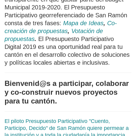
Municipal 2019-2020. El Presupuesto
Participativo georreferenciado de San Ramón
consta de tres fases:
Mapa de Ideas
,
Co-
creación de propuestas
,
Votación de
propuestas
.
El Presupuesto Participativo
Digital 2019 es una oportunidad real para tu
cantón en el desarrollo colectivo de soluciones
y políticas locales abiertas e inclusivas.
Bienvenid@s a participar, colaborar
y co-construir nuevos proyectos
para tu cantón.
El piloto Presupuesto Participativo "Cuento,
Participo, Decido" de San Ramón quiere permear a
la institución y a toda la ciudadanía la importancia