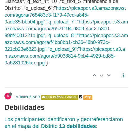
Blancas","q_text_4":"10","q_text_5":"Intendencia de
Distrito","q_upload_6":"
https://picappcr.s3.amazonaws.
com/agora/768483c3-f179-49cd-a845-
9ade35fbbb04.jpg","q_upload_7":"https://picappcr.s3.am
azonaws.com/agora/26521194-d809-4ac2-b300-
99bf4001221a.jpg","q_upload_8":"https://picappcr.s3.am
azonaws.com/agora/f4bb8bb1-cb36-48b0-973c-
321cb23e6823.jpg","q_upload_9":"https://picappcr.s3.a
mazonaws.com/agora/d9038814-9bb4-4929-bd85-
9a6281926bce.jpg
"}
0
A
A-Taller-6-ABR
CPD PEÑAS PLANCAS
13
Debilidades
Los participantes identificaron y georreferenciaron
en el mapa del Distrito
13 debilidades
: