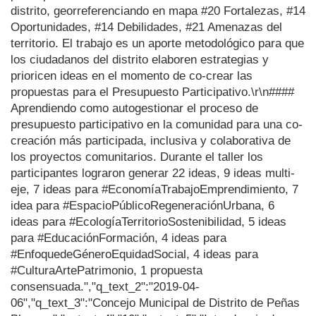
distrito, georreferenciando en mapa #20 Fortalezas, #14
Oportunidades, #14 Debilidades, #21 Amenazas del
territorio. El trabajo es un aporte metodológico para que
los ciudadanos del distrito elaboren estrategias y
prioricen ideas en el momento de co-crear las
propuestas para el Presupuesto Participativo.\r\n####
Aprendiendo como autogestionar el proceso de
presupuesto participativo en la comunidad para una co-
creación más participada, inclusiva y colaborativa de
los proyectos comunitarios. Durante el taller los
participantes lograron generar 22 ideas, 9 ideas multi-
eje, 7 ideas para #EconomíaTrabajoEmprendimiento, 7
idea para #EspacioPúblicoRegeneraciónUrbana, 6
ideas para #EcologíaTerritorioSostenibilidad, 5 ideas
para #EducaciónFormación, 4 ideas para
#EnfoquedeGéneroEquidadSocial, 4 ideas para
#CulturaArtePatrimonio, 1 propuesta
consensuada.","q_text_2":"2019-04-
06","q_text_3":"Concejo Municipal de Distrito de Peñas