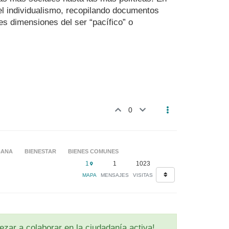
el individualismo, recopilando documentos
les dimensiones del ser “pacífico” o
0
BANA
BIENESTAR
BIENES COMUNES
1
1
1023
MAPA
MENSAJES
VISITAS
zar a colaborar en la ciudadanía activa!