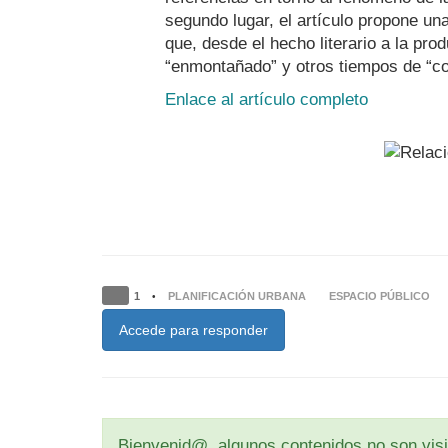
segundo lugar, el artículo propone un
que, desde el hecho literario a la pro
“enmontañado” y otros tiempos de “co
Enlace al artículo completo
1
PLANIFICACIÓN URBANA
ESPACIO PÚBLICO
•
Accede para responder
Bienvenid@, algunos contenidos no son visib