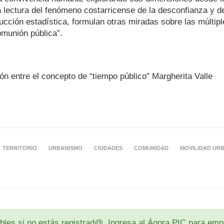
a lectura del fenómeno costarricense de la desconfianza y d
ducción estadística, formulan otras miradas sobre las múltip
munión pública”.
TERRITORIO
URBANISMO
CIUDADES
COMUNIDAD
MOVILIDAD UR
les si no estás registrad@. Ingresa al Ágora PIC para empe