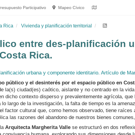
resupuesto Participativo
Mapeo Cívico
a Rica
Vivienda y planificación territorial
blico entre des-planificación
 Costa Rica.
lanificación urbana y componente identitario. Artículo de Mar
mpo público y el desinterés por el espacio público en Cos
e la(s) ciudad(es) caótico, aislante y no centrado en la vida
en dicho contexto disperso y prevalentemente agrícola, que 
lo largo de la investigación, la falta de tiempo es la amen
el factor cultural que, como hemos observado, tiene raíces 
iplica las razones del abandono de nuestros bienes comunes,
 la
Arquitecta Margherita Valle
se estructuró en dos reflex
la convivencia humana, explorando sus dimensiones desde la