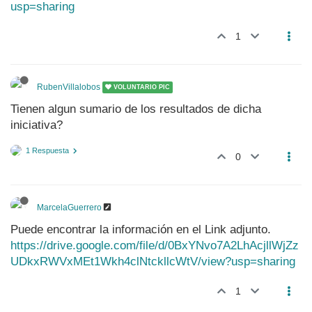
usp=sharing
1
RubenVillalobos
VOLUNTARIO PIC
Tienen algun sumario de los resultados de dicha
iniciativa?
1 Respuesta
0
MarcelaGuerrero
Puede encontrar la información en el Link adjunto.
https://drive.google.com/file/d/0BxYNvo7A2LhAcjllWjZz
UDkxRWVxMEt1Wkh4clNtckllcWtV/view?usp=sharing
1