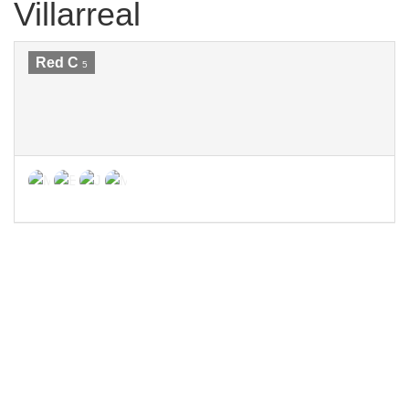
Villarreal
Red C
5