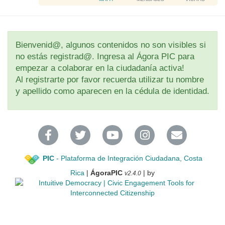
.
a
.
d
i
n
Bienvenid@, algunos contenidos no son visibles si
g
no estás registrad@. Ingresa al Ágora PIC para
.
empezar a colaborar en la ciudadanía activa!
.
Al registrarte por favor recuerda utilizar tu nombre
.
y apellido como aparecen en la cédula de identidad.
PIC
- Plataforma de Integración Ciudadana, Costa
Rica
|
ÁgoraPIC
| by
v2.4.0