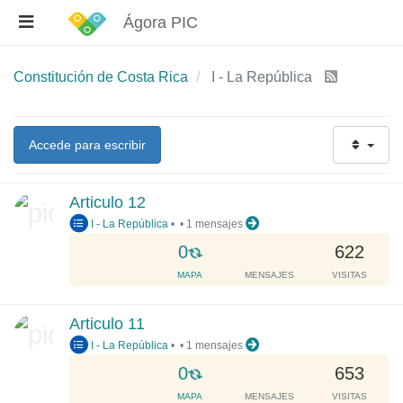
Ágora PIC
Constitución de Costa Rica
I - La República
Accede para escribir
Articulo 12
I - La República
•
•
1 mensajes
L
0
622
o
MAPA
MENSAJES
VISITAS
a
d
Articulo 11
i
I - La República
•
•
1 mensajes
n
g
L
0
653
.
o
MAPA
MENSAJES
VISITAS