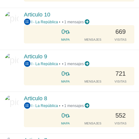
.
a
.
d
Articulo 10
i
I - La República
•
•
1 mensajes
n
g
L
0
669
.
o
MAPA
MENSAJES
VISITAS
.
a
.
d
Articulo 9
i
I - La República
•
•
1 mensajes
n
g
L
0
721
.
o
MAPA
MENSAJES
VISITAS
.
a
.
d
Articulo 8
i
I - La República
•
•
1 mensajes
n
g
L
0
552
.
o
MAPA
MENSAJES
VISITAS
.
a
.
d