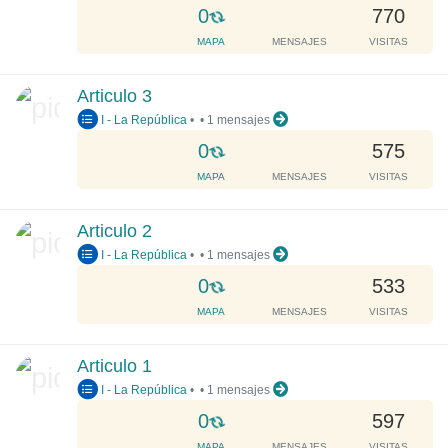
g
L
0
770
.
o
MAPA
MENSAJES
VISITAS
.
a
.
d
Articulo 3
i
I - La República
•
•
1 mensajes
n
g
L
0
575
.
o
MAPA
MENSAJES
VISITAS
.
a
.
d
Articulo 2
i
I - La República
•
•
1 mensajes
n
g
L
0
533
.
o
MAPA
MENSAJES
VISITAS
.
a
.
d
Articulo 1
i
I - La República
•
•
1 mensajes
n
g
L
0
597
.
o
MAPA
MENSAJES
VISITAS