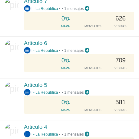
Articulo 7
i
I - La República
•
•
1 mensajes
n
g
L
0
626
.
o
MAPA
MENSAJES
VISITAS
.
a
.
d
Articulo 6
i
I - La República
•
•
1 mensajes
n
g
L
0
709
.
o
MAPA
MENSAJES
VISITAS
.
a
.
d
Articulo 5
i
I - La República
•
•
1 mensajes
n
g
L
0
581
.
o
MAPA
MENSAJES
VISITAS
.
a
.
d
Articulo 4
i
I - La República
•
•
1 mensajes
n