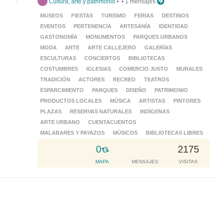
Cultura, arte y patrimonio
•
•
1 mensajes
n
g
MUSEOS
FIESTAS
TURISMO
FERIAS
DESTINOS
.
EVENTOS
PERTENENCIA
ARTESANÍA
IDENTIDAD
.
GASTONOMÍA
MONUMENTOS
PARQUES URBANOS
.
MODA
ARTE
ARTE CALLEJERO
GALERÍAS
ESCULTURAS
CONCIERTOS
BIBLIOTECAS
COSTUMBRES
IGLESIAS
COMERCIO JUSTO
MURALES
TRADICIÓN
ACTORES
RECREO
TEATROS
ESPARCIMIENTO
PARQUES
DISEÑO
PATRIMONIO
PRODUCTOS LOCALES
MÚSICA
ARTISTAS
PINTORES
PLAZAS
RESERVAS NATURALES
INDÍGENAS
ARTE URBANO
CUENTACUENTOS
MALABARES Y PAYAZOS
MÚSICOS
BIBLIOTECAS LIBRES
L
0
2175
o
MAPA
MENSAJES
VISITAS
a
d
i
n
g