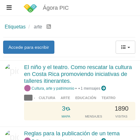
Ágora PIC
Etiquetas
arte
Accede para escribir
El niño y el teatro. Como rescatar la cultura
en Costa Rica promoviendo iniciativas de
talleres itinerantes.
Cultura, arte y patrimonio
•
•
1 mensajes
CULTURA
ARTE
EDUCACIÓN
TEATRO
•
L
3
1890
o
MAPA
MENSAJES
VISITAS
a
d
Reglas para la publicación de un tema
i