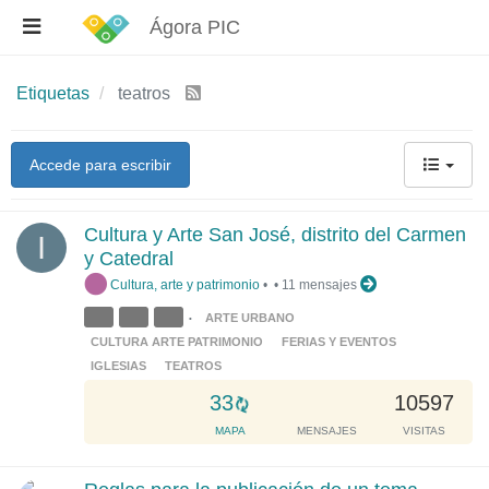
Ágora PIC
Etiquetas
teatros
Accede para escribir
Cultura y Arte San José, distrito del Carmen
I
y Catedral
Cultura, arte y patrimonio
•
•
11 mensajes
ARTE URBANO
•
CULTURA ARTE PATRIMONIO
FERIAS Y EVENTOS
IGLESIAS
TEATROS
L
33
10597
o
MAPA
MENSAJES
VISITAS
a
d