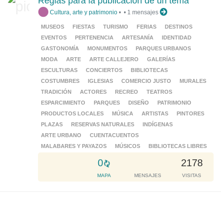
Reglas para la publicación de un tema
i
Cultura, arte y patrimonio
•
•
1 mensajes
n
g
MUSEOS
FIESTAS
TURISMO
FERIAS
DESTINOS
.
EVENTOS
PERTENENCIA
ARTESANÍA
IDENTIDAD
.
GASTONOMÍA
MONUMENTOS
PARQUES URBANOS
.
MODA
ARTE
ARTE CALLEJERO
GALERÍAS
ESCULTURAS
CONCIERTOS
BIBLIOTECAS
COSTUMBRES
IGLESIAS
COMERCIO JUSTO
MURALES
TRADICIÓN
ACTORES
RECREO
TEATROS
ESPARCIMIENTO
PARQUES
DISEÑO
PATRIMONIO
PRODUCTOS LOCALES
MÚSICA
ARTISTAS
PINTORES
PLAZAS
RESERVAS NATURALES
INDÍGENAS
ARTE URBANO
CUENTACUENTOS
MALABARES Y PAYAZOS
MÚSICOS
BIBLIOTECAS LIBRES
L
0
2178
o
MAPA
MENSAJES
VISITAS
a
d
i
n