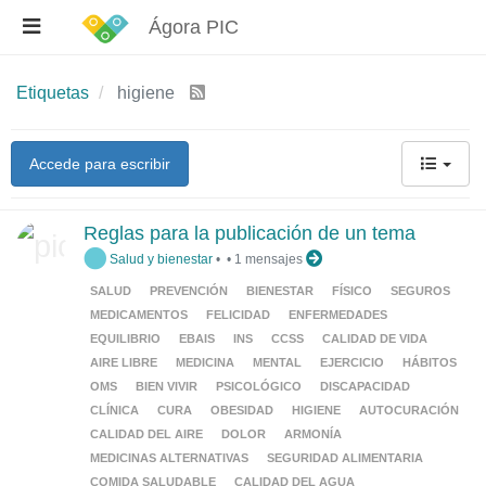
Ágora PIC
Etiquetas
higiene
Accede para escribir
Reglas para la publicación de un tema
Salud y bienestar
•
•
1 mensajes
SALUD
PREVENCIÓN
BIENESTAR
FÍSICO
SEGUROS
MEDICAMENTOS
FELICIDAD
ENFERMEDADES
EQUILIBRIO
EBAIS
INS
CCSS
CALIDAD DE VIDA
AIRE LIBRE
MEDICINA
MENTAL
EJERCICIO
HÁBITOS
OMS
BIEN VIVIR
PSICOLÓGICO
DISCAPACIDAD
CLÍNICA
CURA
OBESIDAD
HIGIENE
AUTOCURACIÓN
CALIDAD DEL AIRE
DOLOR
ARMONÍA
MEDICINAS ALTERNATIVAS
SEGURIDAD ALIMENTARIA
COMIDA SALUDABLE
CALIDAD DEL AGUA